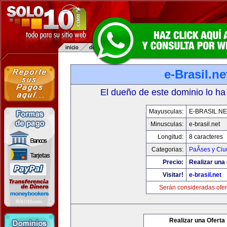
e-Brasil.ne
El dueño de este dominio lo ha
Mayusculas:
E-BRASIL.NE
Minusculas:
e-brasil.net
Longitud:
8 caracteres
Categorias:
PaÃ­ses y Ci
Precio:
Realizar una 
Visitar!
e-brasil.net
Serán consideradas ofer
Realizar una Oferta