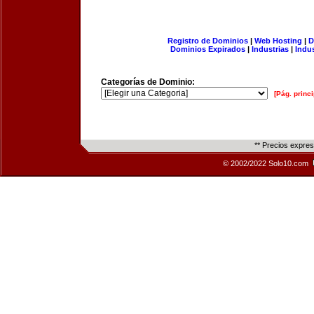
Registro de Dominios
|
Web Hosting
|
D
Dominios Expirados
|
Industrias
|
Indu
Categorías de Dominio:
[Pág. princi
** Precios expre
© 2002/2022 Solo10.com