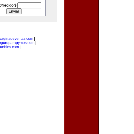
Ofrecido $
paginadeventas.com
|
eguroparapymes.com
|
muebles.com
|