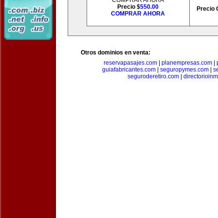
COMPRAR AHORA
Precio $
550.00
Precio 
COMPRAR AHORA
Otros dominios en venta:
reservapasajes.com
|
planempresas.com
|
guiafabricantes.com
|
seguropymes.com
|
s
seguroderetiro.com
|
directorioin