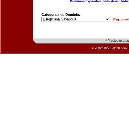
Dominios Expirados
|
Industrias
|
Indu
Categorías de Dominio:
[Pág. princi
** Precios expre
© 2002/2022 Solo10.com