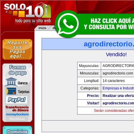
agrodirectori
Vendido!
Mayusculas:
AGRODIRECTORI
Minusculas:
agrodirectorio.com
Longitud:
14 caracteres
Categorias:
Empresas e Industr
Precio:
Realizar una ofert
Visitar!
agrodirectorio.co
Serán consideradas ofer